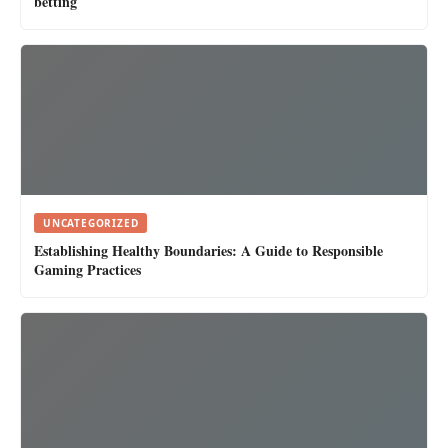
betting
UNCATEGORIZED
Establishing Healthy Boundaries: A Guide to Responsible
Gaming Practices