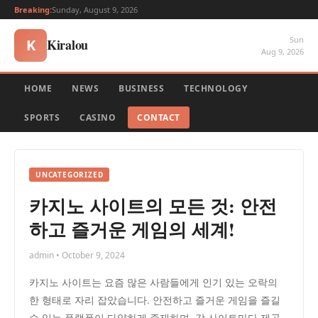
Breaking:
Sunday, August 9, 2026
Sun
Kiralou
K
Aug 9, 2026
HOME
NEWS
BUSINESS
TECHNOLOGY
SPORTS
CASINO
CONTACT
UNCATEGORIZED
카지노 사이트의 모든 것: 안전
하고 즐거운 게임의 세계!
admin • October 9, 2024
카지노 사이트는 요즘 많은 사람들에게 인기 있는 오락의
한 형태로 자리 잡았습니다. 안전하고 즐거운 게임을 즐길
수 있는 플랫폼이 다양하게 존재하며, 각 사이트마다 제공