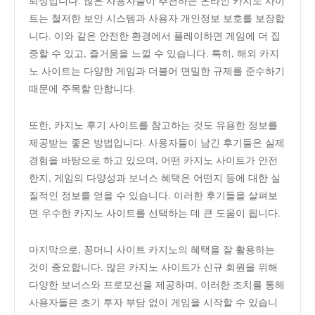
뢰성입니다. 많은 사용자들이 추천하는 온라인 카지노 사이
트는 철저한 보안 시스템과 사용자 개인정보 보호를 보장합
니다. 이와 같은 안전한 환경에서 플레이하면 게임에 더 집
중할 수 있고, 즐거움을 느낄 수 있습니다. 특히, 해외 카지
노 사이트는 다양한 게임과 더불어 면밀한 규제를 준수하기
때문에 주목할 만합니다.
또한, 카지노 후기 사이트를 참고하는 것도 유용한 정보를
제공받는 좋은 방법입니다. 사용자들이 남긴 후기들은 실제
경험을 바탕으로 하고 있으며, 어떤 카지노 사이트가 안전
한지, 게임의 다양성과 보너스 혜택은 어떤지 등에 대한 실
질적인 정보를 얻을 수 있습니다. 이러한 후기들을 살펴보
면 우수한 카지노 사이트를 선택하는 데 큰 도움이 됩니다.
마지막으로, 꽁머니 사이트 카지노의 혜택을 잘 활용하는
것이 중요합니다. 많은 카지노 사이트가 신규 회원을 위해
다양한 보너스와 프로모션을 제공하며, 이러한 조치를 통해
사용자들은 초기 투자 부담 없이 게임을 시작할 수 있습니